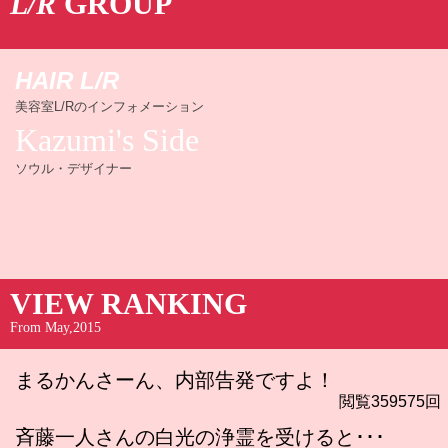
L/R
GROUP
HAIR L/R
美容室L/Rのインフォメーション
Kazumi's Side
ソウル・デザイナー
VIEW RANKING
From May,2015
まるかんさーん、内部告発ですよ！
閲覧359575回
斉藤一人さんの白光の浄霊を受けると･･･