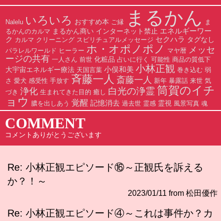
まるかん
いろいろ
おすすめ本
Nalelu
ご縁
ま
エネルギーワー
まるかん商い
インターネット禁止
るかんのカルマ
ク
セクハラ
タグなし
カルマ
クリーニング
スピリチュアルメッセージ
ホ・オポノポノ
メッセ
パラレルワールド
ヒーラー
マヤ暦
ージの共有
化粧品
一人さん
前世
占いに行く
可能性
商品の質低下
小林正観
小俣和美
大宇宙エネルギー療法
天国言葉
巻き込む
弱
斉藤一人
斎藤一人
さ
愛犬
感受性
手放す
新年
暴露話
来世
気
筒賀のイチ
白光の浄霊
浄化
づき
生まれてきた目的
癒し
ョウ
覚醒
記憶消去
霊視
膿を出しあう
過去世
霊感
風景写真
魂
COMMENT
コメントありがとうございます
Re: 小林正観エピソード⑯～正観氏を訴える
か？！～
2023/01/11 from 松田優作
Re: 小林正観エピソード④～これは事件か？カ