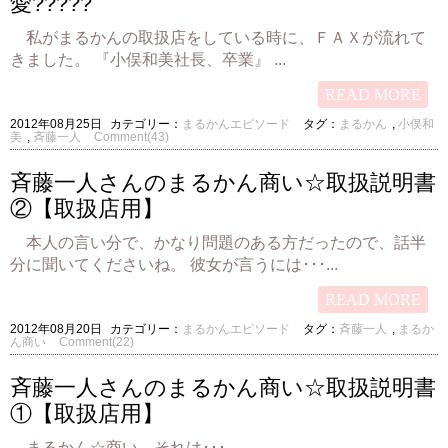
愛?????
私がまるかんの取扱店をしている時に、ＦＡＸが流れて
きました。 『小俣和美社長、卒業』 ...
READ MORE
2012年08月25日
カテゴリー：
まるかんエピソード
タグ：
まるかん
,
小俣和
美
,
斉藤一人
Comment(43)
斉藤一人さんのまるかん商い☆取扱説明書
②【取扱店用】
本人の言い分で、かなり問題のある方だったので、話半
分に聞いてくださいね。 彼女が言うには･･･...
READ MORE
2012年08月20日
カテゴリー：
まるかんエピソード
タグ：
斉藤一人
,
まるか
ん商い
Comment(22)
斉藤一人さんのまるかん商い☆取扱説明書
①【取扱店用】
まるかん☆商い。それは･･･