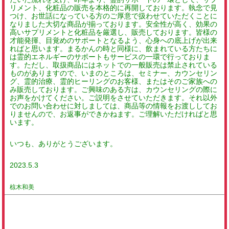
リメント、
化粧品の販売を本格的に再開しております。執念で見
つけ、お世話になっている方のご厚意で扱わせていただくことに
なりました大切な商品が揃っております。安全性が高く、効果の
高いサプリメントと化粧品を厳選し、販売しております。皆様の
才能発揮、目覚めのサポートとなるよう、心身への底上げが出来
ればと思います。まるかんの時と同様に、飲まれている方たちに
は霊的エネルギーのサポートもサービスの一環で行っておりま
す。ただし、取扱商品にはネットでの一般販売は禁止されている
ものがありますので、いまのところは、セミナー、カウンセリン
グ、霊的治療、霊的ヒーリングのお客様、またはそのご家族への
み販売しております。ご興味のある方は、カウンセリングの際に
お声をかけてください。ご説明をさせていただきます。それ以外
でのお問い合わせに対しましては、商品等の情報をお渡ししてお
りませんので、お返事ができかねます。ご理解いただければと思
います。
いつも、ありがとうございます。
2023.5.3
椋木和美