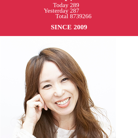
Today
289
Yesterday
287
Total
8739266
SINCE 2009