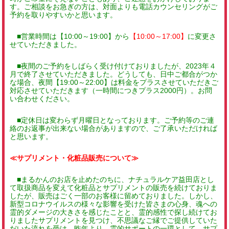
す。ご相談をお急ぎの方は、対面よりも電話カウンセリングがご
予約を取りやすいかと思います。
■営業時間は【10:00～19:00】から
【10:00～17:00】
に変更さ
せていただきました。
■夜間のご予約をしばらく受け付けておりましたが、2023年４
月で終了させていただきました。どうしても、日中ご都合がつか
な場合、夜間【19:00～22:00】は料金をプラスさせていただきご
対応させていただきます（一時間につきプラス2000円）。お問
い合わせください。
■定休日は変わらず月曜日となっております。ご予約等のご連
絡のお返事が出来ない場合がありますので、ご了承いただければ
と思います。
≪サプリメント・化粧品販売について≫
■まるかんのお店を止めたのちに、ナチュラルケア益田店とし
て取扱商品を変えて化粧品とサプリメントの販売を続けておりま
したが、販売はごく一部のお客様に留めておりました。しかし、
新型コロナウイルスの様々な影響を受けた皆さまの心身、魂への
霊的ダメージの大きさを感じたことと、霊的感性で探し続けてお
りましたサプリメントを見つけ、不思議なご縁でご提供していた
だいた流れを受け、昨年よ
り、霊的サポートの一環として、サプ