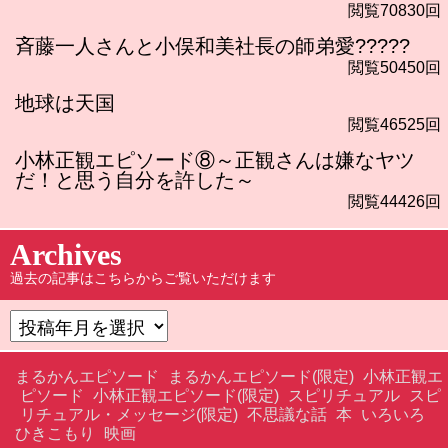
閲覧70830回
斉藤一人さんと小俣和美社長の師弟愛?????
閲覧50450回
地球は天国
閲覧46525回
小林正観エピソード⑧～正観さんは嫌なヤツ
だ！と思う自分を許した～
閲覧44426回
Archives
過去の記事はこちらからご覧いただけます
まるかんエピソード
まるかんエピソード(限定)
小林正観エ
ピソード
小林正観エピソード(限定)
スピリチュアル
スピ
リチュアル・メッセージ(限定)
不思議な話
本
いろいろ
ひきこもり
映画