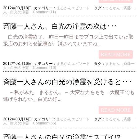
2012年08月18日
カテゴリー：
まるかんエピソード
タグ：
まるかん
,
斉藤一
人
,
白光の浄霊
Comment(11)
斉藤一人さん、白光の浄霊の次は･･･
白光の浄霊終了。 昨日一昨日までブログ上で出ていた取
扱店のお知らせ記事が、消されていますね...
READ MORE
2012年08月16日
カテゴリー：
まるかんエピソード
タグ：
まるかん
,
斉藤一
人
,
白光の浄霊
Comment(16)
斉藤一人さんの白光の浄霊を受けると･･･
～私がみた まるかん。～ 大変な力をもち「大魔王でも
逃げられない」白光の浄...
READ MORE
2012年08月14日
カテゴリー：
まるかんエピソード
タグ：
まるかん
,
斉藤一
人
,
白光の浄霊
Comment(56)
斉藤一人さんの白光の浄霊はスゴイ!?