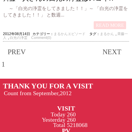
～「白光の浄霊をしてきました！！」～ 「白光の浄霊を
してきました！！」 と数週...
READ MORE
2012年08月14日
カテゴリー：
まるかんエピソード
タグ：
まるかん
,
斉藤一
人
,
白光の浄霊
Comment(0)
PREV
NEXT
1
THANK YOU FOR A VISIT
Count from September,2012
VISIT
Today
260
Yesterday
260
Total
5218068
PV