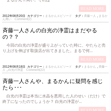
READ MORE
2012年08月20日
カテゴリー：
まるかんエピソード
タグ：
斉藤一人
,
まるか
ん商い
Comment(2)
斉藤一人さんの白光の浄霊はまだやる
の？？
今回の白光の浄霊が盛り上がっていた時に、やたらと売
り上げを伸ばす取扱店が出てきました。まるで何...
READ MORE
2012年08月18日
カテゴリー：
まるかんエピソード
タグ：
まるかん
,
斉藤一
人
,
白光の浄霊
Comment(22)
斉藤一人さんや、まるかんに疑問を感じ
たら･･･
白光の浄霊は本当に水晶を悪用した人のせい（だけ）で
終了になったのでしょうか？ 白光の浄霊が...
READ MORE