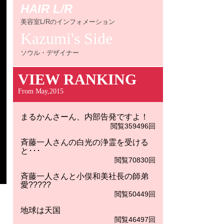
HAIR L/R
美容室L/Rのインフォメーション
Kazumi's Side
ソウル・デザイナー
VIEW RANKING
From May,2015
まるかんさーん、内部告発ですよ！
閲覧359496回
斉藤一人さんの白光の浄霊を受ける
と･･･
閲覧70830回
斉藤一人さんと小俣和美社長の師弟
愛?????
閲覧50449回
地球は天国
閲覧46497回