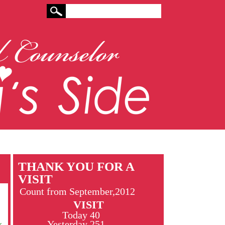
THANK YOU FOR A
VISIT
Count from September,2012
VISIT
Today
40
し
Yesterday
251