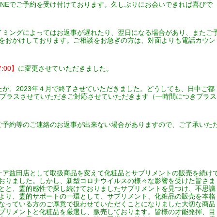
INEでご予約を受け付けております。久しぶりにお会いできれば喜びで
イミングによってはお返事が遅れたり、翌日になる場合があり、またご
をおかけしております。ご相談をお急ぎの方は、対面よりも電話カウン
7:00】
に変更させていただきました。
が、2023年４月で終了させていただきました。どうしても、日中ご都
料金をプラスさせていただきご対応させていただきます（一時間につきプラス
ご予約等のご連絡のお返事が出来ない場合がありますので、ご了承いた
ケア益田店として取扱商品を変えて化粧品とサプリメントの販売を続け
おりました。しかし、新型コロナウイルスの様々な影響を受けた皆さま
とと、霊的感性で探し続けておりましたサプリメントを見つけ、不思議
よ
り、霊的サポートの一環として、サプリメント、
化粧品の販売を本格
なっている方のご厚意で扱わせていただくことになりました大切な商品
プリメントと化粧品を厳選し、販売しております。皆様の才能発揮、目