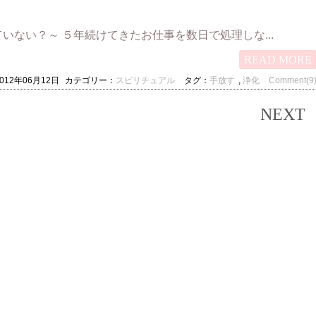
ない？～ ５年続けてきたお仕事を数日で処理しな...
READ MORE
2012年06月12日
カテゴリー：
スピリチュアル
タグ：
手放す
,
浄化
Comment(9
NEXT