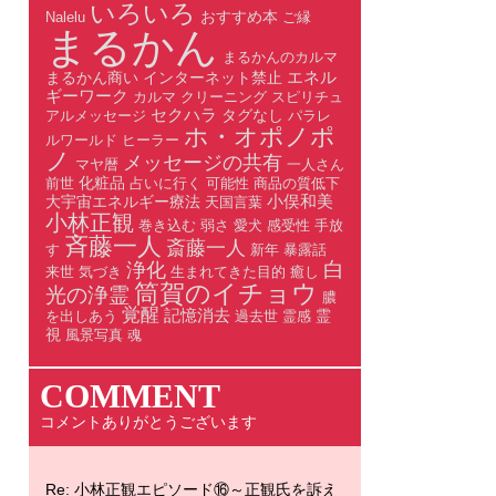
いろいろ
おすすめ本
Nalelu
ご縁
まるかん
まるかんのカルマ
エネル
まるかん商い
インターネット禁止
ギーワーク
カルマ
クリーニング
スピリチュ
セクハラ
タグなし
アルメッセージ
パラレ
ホ・オポノポ
ルワールド
ヒーラー
ノ
メッセージの共有
マヤ暦
一人さん
化粧品
前世
占いに行く
可能性
商品の質低下
小俣和美
大宇宙エネルギー療法
天国言葉
小林正観
巻き込む
弱さ
愛犬
感受性
手放
斉藤一人
斎藤一人
す
新年
暴露話
白
浄化
来世
気づき
生まれてきた目的
癒し
筒賀のイチョウ
光の浄霊
膿
覚醒
記憶消去
霊
を出しあう
過去世
霊感
視
風景写真
魂
COMMENT
コメントありがとうございます
Re: 小林正観エピソード⑯～正観氏を訴え