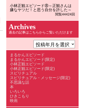
小林正観エピソード⑧～正観さんは
嫌なヤツだ！と思う自分を許した～
閲覧44424回
Archives
)
過去の記事はこちらからご覧いただけます
まるかんエピソード
まるかんエピソード(限定)
小林正観エピソード
小林正観エピソード(限定)
スピリチュアル
スピリチュアル・メッセージ(限定)
不思議な話
本
いろいろ
ひきこもり
映画