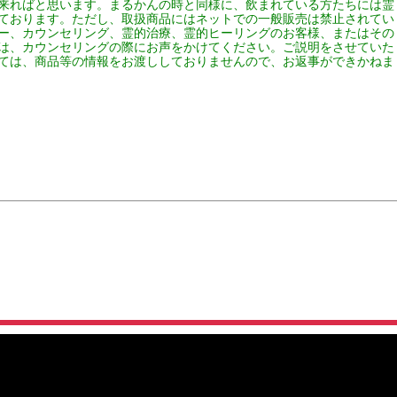
来ればと思います。まるかんの時と同様に、飲まれている方たちには霊
ております。ただし、取扱商品にはネットでの一般販売は禁止されてい
ー、カウンセリング、霊的治療、霊的ヒーリングのお客様、またはその
は、カウンセリングの際にお声をかけてください。ご説明をさせていた
ては、商品等の情報をお渡ししておりませんので、お返事ができかねま