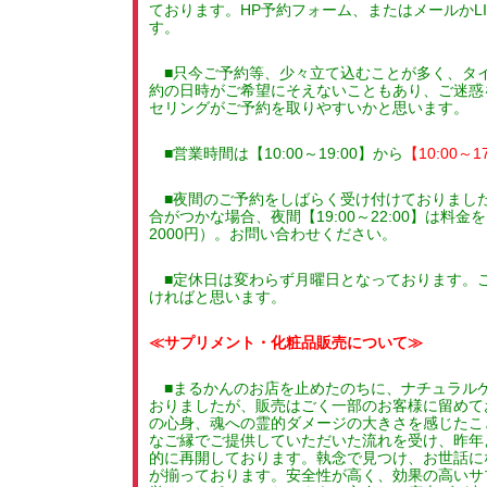
ております。HP予約フォーム、またはメールかL
す。
■只今ご予約等、少々立て込むことが多く、タ
約の日時がご希望にそえないこともあり、ご迷惑
セリングがご予約を取りやすいかと思います。
■営業時間は【10:00～19:00】から
【10:00～1
■夜間のご予約をしばらく受け付けておりました
合がつかな場合、夜間【19:00～22:00】は
2000円）。お問い合わせください。
■定休日は変わらず月曜日となっております。
ければと思います。
≪サプリメント・化粧品販売について≫
■まるかんのお店を止めたのちに、ナチュラル
おりましたが、販売はごく一部のお客様に留めて
の心身、魂への霊的ダメージの大きさを感じたこ
なご縁でご提供していただいた流れを受け、昨年
的に再開しております。執念で見つけ、お世話に
が揃っております。安全性が高く、効果の高いサ