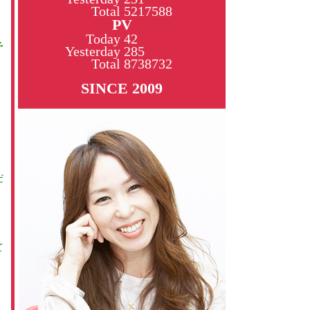
Total
5217588
PV
Today
42
予
Yesterday
285
Total
8738732
SINCE 2009
だ
て