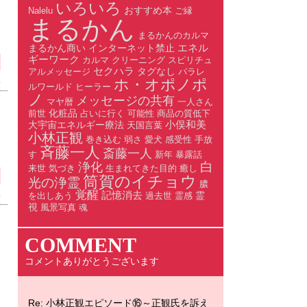
いろいろ
おすすめ本
Nalelu
ご縁
まるかん
まるかんのカルマ
エネル
まるかん商い
インターネット禁止
ギーワーク
カルマ
クリーニング
スピリチュ
セクハラ
タグなし
アルメッセージ
パラレ
ホ・オポノポ
)
ルワールド
ヒーラー
ノ
メッセージの共有
マヤ暦
一人さん
化粧品
前世
占いに行く
可能性
商品の質低下
小俣和美
大宇宙エネルギー療法
天国言葉
小林正観
巻き込む
弱さ
愛犬
感受性
手放
斉藤一人
斎藤一人
す
新年
暴露話
白
浄化
来世
気づき
生まれてきた目的
癒し
筒賀のイチョウ
光の浄霊
膿
覚醒
記憶消去
霊
を出しあう
過去世
霊感
)
視
風景写真
魂
COMMENT
コメントありがとうございます
Re: 小林正観エピソード⑯～正観氏を訴え