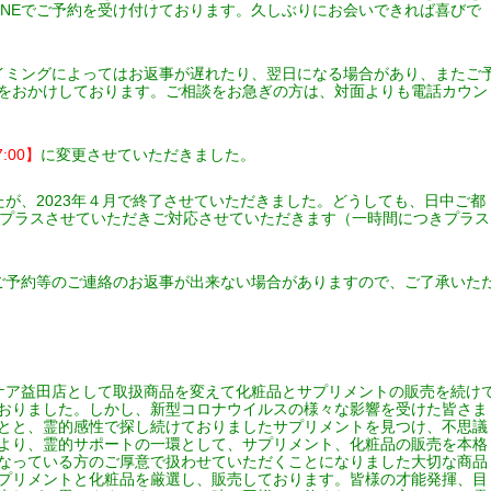
INEでご予約を受け付けております。久しぶりにお会いできれば喜びで
イミングによってはお返事が遅れたり、翌日になる場合があり、またご
をおかけしております。ご相談をお急ぎの方は、対面よりも電話カウン
7:00】
に変更させていただきました。
が、2023年４月で終了させていただきました。どうしても、日中ご都
料金をプラスさせていただきご対応させていただきます（一時間につきプラス
ご予約等のご連絡のお返事が出来ない場合がありますので、ご了承いた
ケア益田店として取扱商品を変えて化粧品とサプリメントの販売を続け
おりました。しかし、新型コロナウイルスの様々な影響を受けた皆さま
とと、霊的感性で探し続けておりましたサプリメントを見つけ、不思議
よ
り、霊的サポートの一環として、サプリメント、
化粧品の販売を本格
なっている方のご厚意で扱わせていただくことになりました大切な商品
プリメントと化粧品を厳選し、販売しております。皆様の才能発揮、目