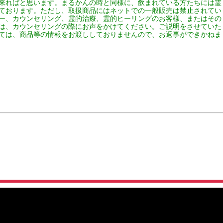
来ればと思います。まるかんの時と同様に、飲まれている方たちには霊
ております。ただし、取扱商品にはネットでの一般販売は禁止されてい
ー、カウンセリング、霊的治療、霊的ヒーリングのお客様、またはその
は、カウンセリングの際にお声をかけてください。ご説明をさせていた
ては、商品等の情報をお渡ししておりませんので、お返事ができかねま