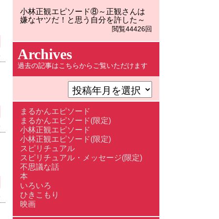
小林正観エピソード⑧～正観さんは
嫌なヤツだ！と思う自分を許した～
閲覧44426回
Archives
)
過去の記事はこちらからご覧いただけます
まるかんエピソード
まるかんエピソード(限定)
)
小林正観エピソード
小林正観エピソード(限定)
スピリチュアル
スピリチュアル・メッセージ(限定)
不思議な話
本
いろいろ
ひきこもり
)
映画