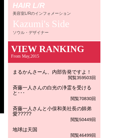
HAIR L/R
美容室L/Rのインフォメーション
Kazumi's Side
ソウル・デザイナー
VIEW RANKING
From May,2015
まるかんさーん、内部告発ですよ！
閲覧359503回
斉藤一人さんの白光の浄霊を受ける
と･･･
閲覧70830回
斉藤一人さんと小俣和美社長の師弟
愛?????
閲覧50449回
地球は天国
閲覧46499回