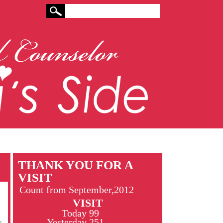
THANK YOU FOR A
VISIT
Count from September,2012
VISIT
Today
99
し
Yesterday
251