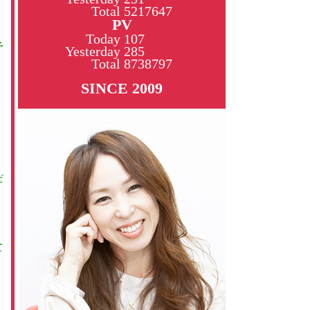
Total
5217647
PV
Today
107
予
Yesterday
285
Total
8738797
SINCE 2009
だ
て