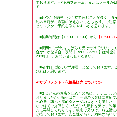
ております。HP予約フォーム、またはメールかL
す。
■只今ご予約等、少々立て込むことが多く、タ
約の日時がご希望にそえないこともあり、ご迷惑
セリングがご予約を取りやすいかと思います。
■営業時間は【10:00～19:00】から
【10:00～1
■夜間のご予約をしばらく受け付けておりました
合がつかな場合、夜間【19:00～22:00】は
2000円）。お問い合わせください。
■定休日は変わらず月曜日となっております。
ければと思います。
≪サプリメント・化粧品販売について≫
■まるかんのお店を止めたのちに、ナチュラル
おりましたが、販売はごく一部のお客様に留めて
の心身、魂への霊的ダメージの大きさを感じたこ
なご縁でご提供していただいた流れを受け、昨年
的に再開しております。執念で見つけ、お世話に
が揃っております。安全性が高く、効果の高いサ