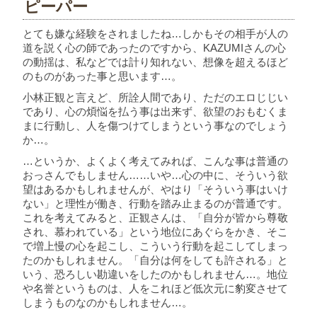
ピーパー
とても嫌な経験をされましたね…しかもその相手が人の
道を説く心の師であったのですから、KAZUMIさんの心
の動揺は、私などでは計り知れない、想像を超えるほど
のものがあった事と思います…。
小林正観と言えど、所詮人間であり、ただのエロじじい
であり、心の煩悩を払う事は出来ず、欲望のおもむくま
まに行動し、人を傷つけてしまうという事なのでしょう
か…。
…というか、よくよく考えてみれば、こんな事は普通の
おっさんでもしません……いや…心の中に、そういう欲
望はあるかもしれませんが、やはり「そういう事はいけ
ない」と理性が働き、行動を踏み止まるのが普通です。
これを考えてみると、正観さんは、「自分が皆から尊敬
され、慕われている」という地位にあぐらをかき、そこ
で増上慢の心を起こし、こういう行動を起こしてしまっ
たのかもしれません。「自分は何をしても許される」と
いう、恐ろしい勘違いをしたのかもしれません…。地位
や名誉というものは、人をこれほど低次元に豹変させて
しまうものなのかもしれません…。