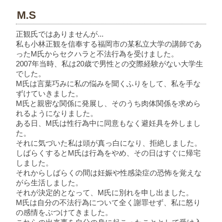
M.S
正観氏ではありませんが...
私も小林正観を信奉する福岡市の某私立大学の講師であ
ったM氏からセクハラと不法行為を受けました。
2007年当時、私は20歳で男性との交際経験がない大学生
でした。
M氏は言葉巧みに私の悩みを聞くふりをして、私を手な
ずけていきました。
M氏と親密な関係に発展し、そのうち肉体関係を求めら
れるようになりました。
ある日、M氏は性行為中に同意もなく避妊具を外しまし
た。
それに気づいた私は頭が真っ白になり、拒絶しました。
しばらくするとM氏は行為をやめ、その日はすぐに帰宅
しました。
それからしばらくの間は妊娠や性感染症の恐怖を覚えな
がら生活しました。
それが決定的となって、M氏に別れを申し出ました。
M氏は自分の不法行為について全く謝罪せず、私に怒り
の感情をぶつけてきました。