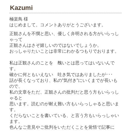
Kazumi
極楽鳥 様
はじめまして。コメントありがとうございます。
正観さんを不憫と思い、優しく弁明される方がいらっし
ゃって
正観さんはさぞ嬉しいのではないでしょうか。
おっしゃりたいことは非常にわかるつもりでおります。
私は正観さんのことを 醜いとは思ってはいないんで
す。
確かに何ともいえない 吐き気ではありましたが･･･
話が長くなっており、私の”気付き”にいくまでが長いも
ので、
私の文章をただ、正観さんの批判だと思う方もいらっし
ゃると
思います。読むのが耐え難い方もいらっしゃると思いま
す。
くだらないことを書いている、と言う方もいらっしゃい
ます。
色んなご意見やご批判をいただくことを覚悟で記事に