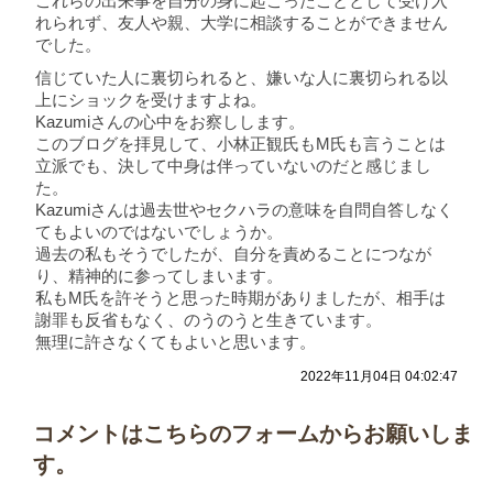
これらの出来事を自分の身に起こったこととして受け入
れられず、友人や親、大学に相談することができません
でした。
信じていた人に裏切られると、嫌いな人に裏切られる以
上にショックを受けますよね。
Kazumiさんの心中をお察しします。
このブログを拝見して、小林正観氏もM氏も言うことは
立派でも、決して中身は伴っていないのだと感じまし
た。
Kazumiさんは過去世やセクハラの意味を自問自答しなく
てもよいのではないでしょうか。
過去の私もそうでしたが、自分を責めることにつなが
り、精神的に参ってしまいます。
私もM氏を許そうと思った時期がありましたが、相手は
謝罪も反省もなく、のうのうと生きています。
無理に許さなくてもよいと思います。
2022年11月04日 04:02:47
コメントはこちらのフォームからお願いしま
す。