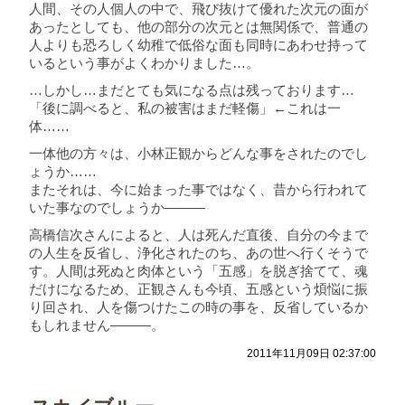
人間、その人個人の中で、飛び抜けて優れた次元の面が
あったとしても、他の部分の次元とは無関係で、普通の
人よりも恐ろしく幼稚で低俗な面も同時にあわせ持って
いるという事がよくわかりました…。
…しかし…まだとても気になる点は残っております…
「後に調べると、私の被害はまだ軽傷」←これは一
体……
一体他の方々は、小林正観からどんな事をされたのでし
ょうか……
またそれは、今に始まった事ではなく、昔から行われて
いた事なのでしょうか―――
高橋信次さんによると、人は死んだ直後、自分の今まで
の人生を反省し、浄化されたのち、あの世へ行くそうで
す。人間は死ぬと肉体という「五感」を脱ぎ捨てて、魂
だけになるため、正観さんも今頃、五感という煩悩に振
り回され、人を傷つけたこの時の事を、反省しているか
もしれません―――。
2011年11月09日 02:37:00