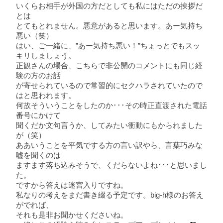
いくらお相手が外国の方だとしても私にはただの挨拶だ
とは
とてもとれません。悪意があると思います。あー気持ち
悪い（笑）
はい、ご一緒に、”あー気持ち悪い！”ちょっとでもスッ
キリしましょう。
正観さんの場合、こちらで非公開のコメントにも同じ経
験の方のお話
が寄せられているので常習的にセクハラされていたので
はと思われます。
何故そういうことをしたのか･･･その時正直渡された電話
番号にかけて
聞くだか文句言うか、してみたい衝動にもかられました
が（笑）
ああいうことを平気でする方の言い訳やら、言葉巧みな
嘘を聞くのは
ますます落ち込みそうで、くだらないよね･･･と思いまし
た。
ですから答えは迷宮入りですね。
私なりの考えをまだ書き綴る予定です。big-h様のお答え
がでれば、
それも是非お聞かせくださいね。