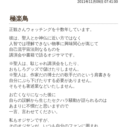
2011年11月09日 07:41:00
極楽鳥
正観さんウォッチングを十数年しています。
彼は、聖人とか神仏に近い方ではなく
人智では理解できない物事に興味関心が嵩じて
自己流宇宙法則なるものを
講演会や書籍で語るオジサマです。
※聖人は、駄じゃれ講演会をしたり、
おもしろグッズで儲けたりしません。
※聖人は、作家だの博士だの歌手だのという肩書きを
自分にぶら下げたりする必要がありません。
そもそも著述業などいたしません。
お亡くなりになった後に
自らの誤解から生じたセクハラ騒動が語られるのは
あまりに不憫だと思いますので
一言、言わせてください。
私もオジサンですが、
そのオジサンが、いつも自分のファンに囲まれ