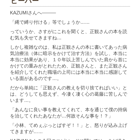
ピーパー
KAZUMIさんへ―――
「縄で縛り付ける」等でしょうか……
っていうか、さすがにこれを聞くと、正観さんの本を読
む気も失せてきますね…
しかし複雑なのは、私は正観さんの本に書いてあった病
気治療法（体に暗示をかけて治す方法）を試し、本当に
本当に効果があり、１０年以上苦しんでいた肩から首に
かけての重みがとれたため、正観さんと、また正観さん
を紹介してくれた職場の上司には本当に本当に感謝して
いる面があるのです…。
だから単純に「正観さんの教えを切り捨てればいい」と
は、どうしても思えず、今凄く凄く心の葛藤に苦しんで
います…。
「あんなに良い事を教えてくれて、本を通じて僕の持病
を治してくれたあなたが…何故そんな事を！？」
「小林、てめぇぶっとばすぞ！！」と、怒りが込み上げ
てきますが……