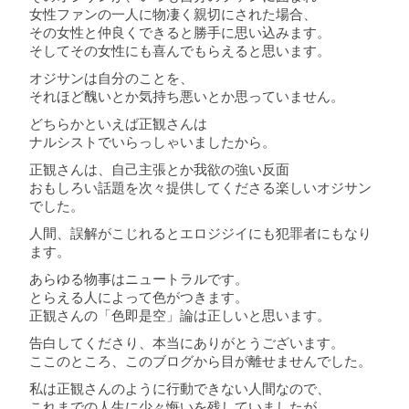
女性ファンの一人に物凄く親切にされた場合、
その女性と仲良くできると勝手に思い込みます。
そしてその女性にも喜んでもらえると思います。
オジサンは自分のことを、
それほど醜いとか気持ち悪いとか思っていません。
どちらかといえば正観さんは
ナルシストでいらっしゃいましたから。
正観さんは、自己主張とか我欲の強い反面
おもしろい話題を次々提供してくださる楽しいオジサン
でした。
人間、誤解がこじれるとエロジジイにも犯罪者にもなり
ます。
あらゆる物事はニュートラルです。
とらえる人によって色がつきます。
正観さんの「色即是空」論は正しいと思います。
告白してくださり、本当にありがとうございます。
ここのところ、このブログから目が離せませんでした。
私は正観さんのように行動できない人間なので、
これまでの人生に少々悔いを残していましたが