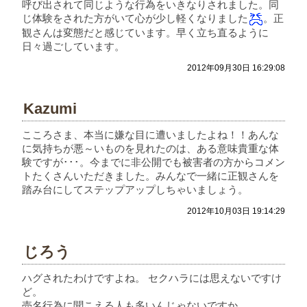
呼び出されて同じような行為をいきなりされました。同
じ体験をされた方がいて心が少し軽くなりました
。正
観さんは変態だと感じています。早く立ち直るように
日々過ごしています。
2012年09月30日 16:29:08
Kazumi
こころさま、本当に嫌な目に遭いましたよね！！あんな
に気持ちが悪～いものを見れたのは、ある意味貴重な体
験ですが･･･。今までに非公開でも被害者の方からコメン
トたくさんいただきました。みんなで一緒に正観さんを
踏み台にしてステップアップしちゃいましょう。
2012年10月03日 19:14:29
じろう
ハグされたわけですよね。 セクハラには思えないですけ
ど。
売名行為に聞こえる人も多いんじゃないですか。