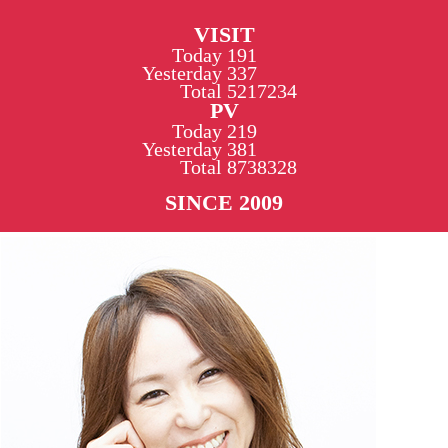
VISIT
Today
191
Yesterday
337
Total
5217234
PV
Today
219
Yesterday
381
Total
8738328
SINCE 2009