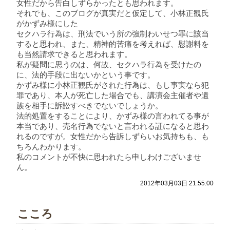
女性だから告白しずらかったとも思われます。
それでも、このブログが真実だと仮定して、小林正観氏
がかずみ様にした
セクハラ行為は、刑法でいう所の強制わいせつ罪に該当
すると思われ、また、精神的苦痛を考えれば、慰謝料を
も当然請求できると思われます。
私が疑問に思うのは、何故、セクハラ行為を受けたの
に、法的手段に出ないかという事です。
かずみ様に小林正観氏がされた行為は、もし事実なら犯
罪であり、本人が死亡した場合でも、講演会主催者や遺
族を相手に訴訟すべきでないでしょうか。
法的処置をすることにより、かずみ様の言われてる事が
本当であり、売名行為でないと言われる証になると思わ
れるのですが。女性だから告訴しずらいお気持ちも、も
ちろんわかります。
私のコメントが不快に思われたら申しわけございませ
ん。
2012年03月03日 21:55:00
こころ