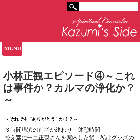
MENU
小林正観エピソード④～これ
は事件か？カルマの浄化か？
～
～それでも ”ありがとう” か！？～
３時間講演の前半が終わり 休憩時間。
控え室に一旦正観さんを案内した後 私はグッズの