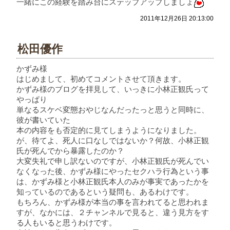
一緒にこの経験を踏み台にステップアップしましょ
2011年12月26日 20:13:00
松田優作
かずみ様
はじめまして、初めてコメントさせて頂きます。
かずみ様のブログを拝見して、いっきに小林正観氏って
やっぱり
単なるスケベ変態おやじなんだったっと思うと同時に、
彼が書いていた
本の内容をも否定的に見てしまうようになりました。
が、待てよ、死人に口なしではないか？何故、小林正観
氏が死んでから暴露したのか？
大変失礼で申し訳ないのですが、小林正観氏が死んでい
なくなった後、かずみ様にやったセクハラ行為という事
は、かずみ様と小林正観氏本人のみが事実であったかを
知っているのであるという疑問も、あるわけです。
もちろん、かずみ様が本当の事を言われてると思われま
すが、なかには、２チャンネルで見ると、違う見方をす
る人もいると思うわけです。