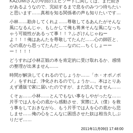
KAZUMIさんの今回のエピソードに関しては、まだ続き
があるようなので、完結するまで息をのみつつ待ちたい
と思います……真相を知る関係者の声も知りたいです…
小林……勘弁してくれよ……尊敬してるあんたがそんな
風になるんじゃ、もしかして俺も将来そんな風になっち
ゃう可能性があるって事！！？ふざけんじゃねー
よ！！！俺はあんたを尊敬してたんだ……心の師匠と、
心の底から思ってたんだ……なのに…ちくしょーー
ー！！！！
どうすれば小林正観の本を肯定的に受け取れるか、感情
の整理が出来ません……
時間が解決してくれるのでしょうか……「ホ・オポノポ
ノ」をすれば、浄化されるのでしょうか…。本はとりあ
えず通販で家に届いたのですが、まだ読んでません……
くそぉ……小林……とんでもない事をしやがったな……
片手では人を心の底から感動させ、実際に人（僕）を救
う事をしておきながら、もう片手では人を心の底から悲
しませ……俺の心をこんなに困惑させた奴は相当久しぶ
りだぞ……
2011年11月09日 17:48:00