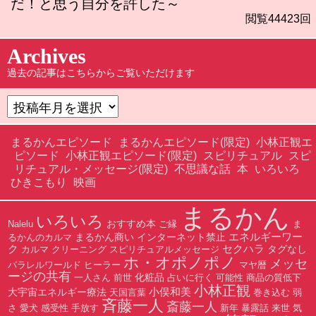
だ！と思う自分を許した～
閲覧44423回
Archives
過去の記事はこちらからご覧いただけます
まるかんエピソード
まるかんエピソード(限定)
小林正観エ
ピソード
小林正観エピソード(限定)
スピリチュアル
スピ
リチュアル・メッセージ(限定)
不思議な話
本
いろいろ
ひきこもり
映画
まるかん
いろいろ
おすすめ本
Nalelu
ご縁
ま
エネルギーワー
まるかん商い
インターネット禁止
るかんのカルマ
ク
セクハラ
タグなし
カルマ
クリーニング
スピリチュアルメッセージ
ホ・オポノポノ
メッセ
パラレルワールド
ヒーラー
マヤ暦
ージの共有
化粧品
一人さん
前世
占いに行く
可能性
商品の質低下
小林正観
小俣和美
大宇宙エネルギー療法
天国言葉
巻き込む
弱
斉藤一人
斎藤一人
さ
愛犬
感受性
手放す
新年
暴露話
来世
気