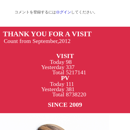
コメントを登録するには
ログイン
してください。
THANK YOU FOR A VISIT
Count from September,2012
VISIT
Today
98
Yesterday
337
Total
5217141
PV
Today
111
Yesterday
381
Total
8738220
SINCE 2009