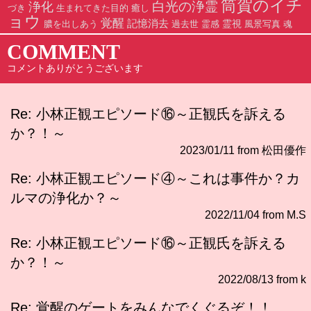
筒賀のイチ
白光の浄霊
浄化
づき
生まれてきた目的
癒し
ョウ
覚醒
記憶消去
霊視
膿を出しあう
過去世
霊感
風景写真
魂
COMMENT
コメントありがとうございます
Re: 小林正観エピソード⑯～正観氏を訴える
か？！～
2023/01/11 from 松田優作
Re: 小林正観エピソード④～これは事件か？カ
ルマの浄化か？～
2022/11/04 from M.S
Re: 小林正観エピソード⑯～正観氏を訴える
か？！～
2022/08/13 from k
Re: 覚醒のゲートをみんなでくぐるぞ！！