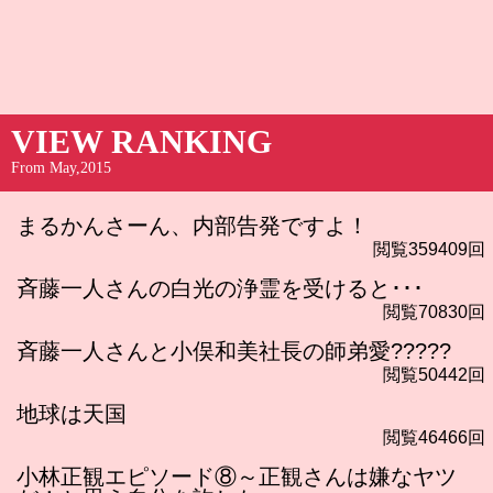
VIEW RANKING
From May,2015
まるかんさーん、内部告発ですよ！
閲覧359409回
斉藤一人さんの白光の浄霊を受けると･･･
閲覧70830回
斉藤一人さんと小俣和美社長の師弟愛?????
閲覧50442回
地球は天国
閲覧46466回
小林正観エピソード⑧～正観さんは嫌なヤツ