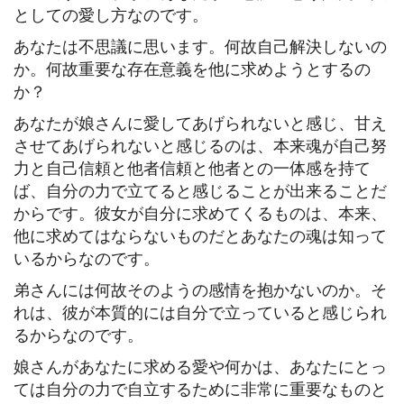
としての愛し方なのです。
あなたは不思議に思います。何故自己解決しないの
か。何故重要な存在意義を他に求めようとするの
か？
あなたが娘さんに愛してあげられないと感じ、甘え
させてあげられないと感じるのは、本来魂が自己努
力と自己信頼と他者信頼と他者との一体感を持て
ば、自分の力で立てると感じることが出来ることだ
からです。彼女が自分に求めてくるものは、本来、
他に求めてはならないものだとあなたの魂は知って
いるからなのです。
弟さんには何故そのようの感情を抱かないのか。そ
れは、彼が本質的には自分で立っていると感じられ
るからなのです。
娘さんがあなたに求める愛や何かは、あなたにとっ
ては自分の力で自立するために非常に重要なものと