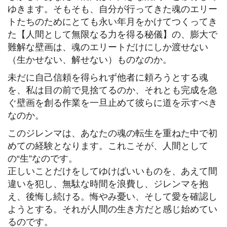
ゆきます。そもそも、自分が行ってきた魂のエリー
トたちのためにとても永い年月をかけてつくってき
た【人間として無限なる力を得る秘儀】の、膨大で
難解な壁画は、魂のエリートだけにしか渡せない
（生かせない、解せない）ものなのか。
未だに自己信頼を得られず他者に頼ろうとする魂
を、私は目の前で見捨てるのか、それとも完成を急
ぐ壁画を創る作業を一旦止めて彼らに道を示すべき
なのか。
このジレンマは、あなたの魂の転生を重ねた中で初
めての経験となります。これこそが、人間として
の“生”なのです。
正しいことだけをしてゆけばいいものを、あえて間
違いを犯し、無駄な時間を浪費し、ジレンマを抱
え、後悔し続ける。悔やみ憂い、そして愛を確認し
ようとする。それが人間の生き方だと感じ始めてい
るのです。