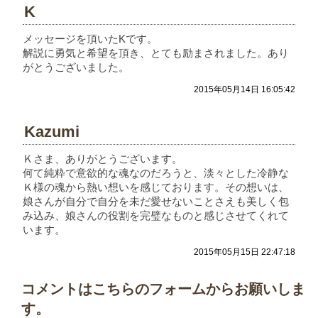
K
メッセージを頂いたKです。
解説に勇気と希望を頂き、とても励まされました。あり
がとうございました。
2015年05月14日 16:05:42
Kazumi
Ｋさま、ありがとうございます。
何て純粋で意欲的な魂なのだろうと、淡々とした冷静な
Ｋ様の魂から熱い想いを感じております。その想いは、
娘さんが自分で自分を未だ愛せないことさえも美しく包
み込み、娘さんの役割を完璧なものと感じさせてくれて
います。
2015年05月15日 22:47:18
コメントはこちらのフォームからお願いしま
す。