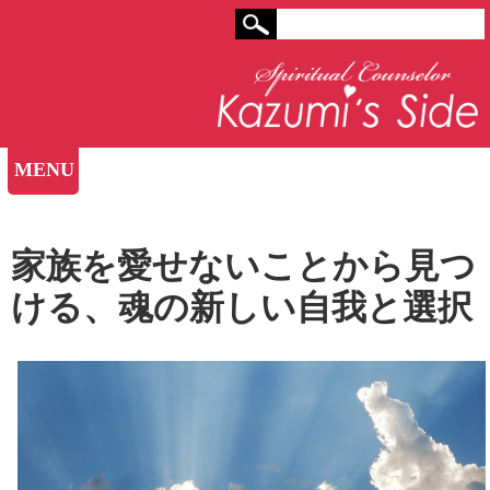
MENU
家族を愛せないことから見つ
ける、魂の新しい自我と選択