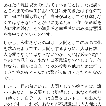
あなたの魂は現実の生活ですべきことは、ただ淡々
とこれまでの転生においては出来てきたはずなので
す。何の疑問も抱かず、自分が魂としてやり遂げな
くてはならないことが他にあるため、強い使命感を
内に秘め続け、その満足感と幸福感にのみ魂は意識
を集中できていたのです。
しかし、今世あなたの魂は、人間としての魂の進化
を求めたようです。人間がするように、人は何故、
人を愛さなくてはならないのか、それは必要のない
ものにも見える。あなたは不思議なのでしょう。何
故なら、個々に自立して魂の役割を他のために行っ
てきた魂のみとあなたは繋がり続けてきたからなの
です。
しかし、目の前にいる、人間としての娘さんは、誰
か（あなた）を必要とし（切望し）、あなたを頼り
（縛り）、自分一人では自己をコントロール出来な
いのです。これが、あなたが不思議に思う人間の人