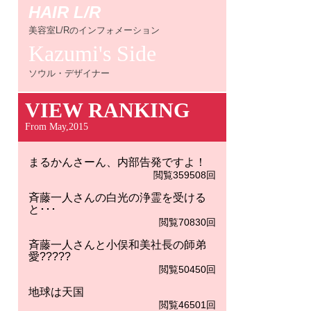
HAIR L/R
美容室L/Rのインフォメーション
Kazumi's Side
ソウル・デザイナー
VIEW RANKING
From May,2015
まるかんさーん、内部告発ですよ！
閲覧359508回
斉藤一人さんの白光の浄霊を受ける
と･･･
閲覧70830回
斉藤一人さんと小俣和美社長の師弟
愛?????
閲覧50450回
地球は天国
閲覧46501回