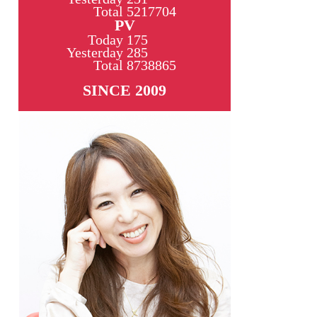
Total
5217704
PV
Today
175
Yesterday
285
Total
8738865
SINCE 2009