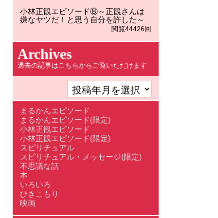
小林正観エピソード⑧～正観さんは
嫌なヤツだ！と思う自分を許した～
閲覧44426回
Archives
過去の記事はこちらからご覧いただけます
まるかんエピソード
まるかんエピソード(限定)
小林正観エピソード
小林正観エピソード(限定)
スピリチュアル
スピリチュアル・メッセージ(限定)
不思議な話
本
いろいろ
ひきこもり
映画