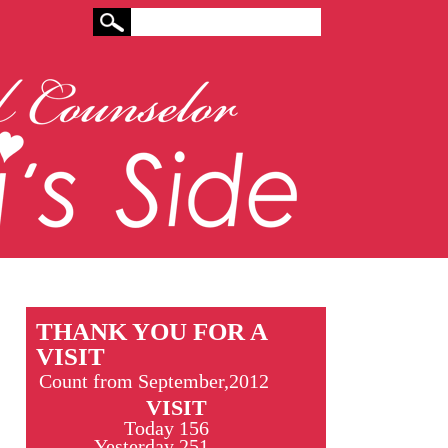
THANK YOU FOR A
VISIT
Count from September,2012
VISIT
Today
156
Yesterday
251