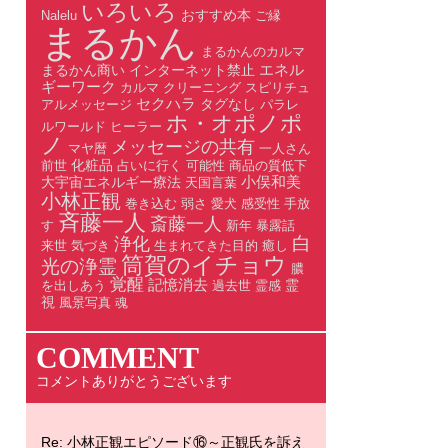
いろいろ
おすすめ本
Nalelu
ご縁
まるかん
まるかんのカルマ
エネル
まるかん商い
インターネット禁止
ギーワーク
カルマ
クリーニング
スピリチュ
セクハラ
タグなし
アルメッセージ
パラレ
ホ・オポノポ
ルワールド
ヒーラー
ノ
メッセージの共有
マヤ暦
一人さん
化粧品
前世
占いに行く
可能性
商品の質低下
小俣和美
大宇宙エネルギー療法
天国言葉
小林正観
巻き込む
弱さ
愛犬
感受性
手放
斉藤一人
斎藤一人
す
新年
暴露話
白
浄化
来世
気づき
生まれてきた目的
癒し
筒賀のイチョウ
光の浄霊
膿
覚醒
記憶消去
霊
を出しあう
過去世
霊感
視
風景写真
魂
COMMENT
コメントありがとうございます
Re: 小林正観エピソード⑯～正観氏を訴え