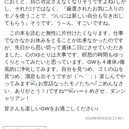
におくと、自己否定さえなくなりそうですよね♪しか
し、それだけではなく、『厳選されたお気に入りの
モノを使うことで、ついには新しい自分も引き出し
てもらう』そうです。う～ん、すごいですね。
この本を読むと無性に片付けたくなります。仕事
でなかなかお休みをとることが出来なかったのです
が、先日から思い切って週休二日にさせていただき
ました。心のゆとりは大事です、瞑想の時間もゆっ
くりとってみたいと思っています。GWも４連休♪徹
底的に浄化してみます。自分を見つめ、ゴミの山を
見つめ、溜息も出そうですが（´ヘ｀；）楽しんでや
ってみます
お世話なったモノたちへ｢ごめんなさ
い、ありがとう！｣ですね^^
めざせ、ダンシ
ャリアン！
皆さんも楽しいGWをお過ごしください♪
2010年05月01日 21:40 /