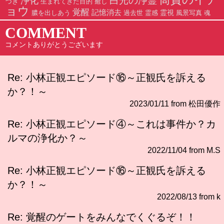
白光の浄霊
浄化
づき
生まれてきた目的
癒し
ョウ
覚醒
記憶消去
霊視
膿を出しあう
過去世
霊感
風景写真
魂
COMMENT
コメントありがとうございます
Re: 小林正観エピソード⑯～正観氏を訴える
か？！～
2023/01/11 from 松田優作
Re: 小林正観エピソード④～これは事件か？カ
ルマの浄化か？～
2022/11/04 from M.S
Re: 小林正観エピソード⑯～正観氏を訴える
か？！～
2022/08/13 from k
Re: 覚醒のゲートをみんなでくぐるぞ！！