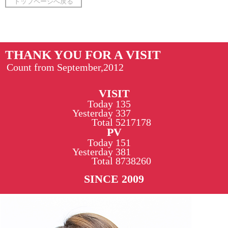
トップページへ戻る
THANK YOU FOR A VISIT
Count from September,2012
VISIT
Today
135
Yesterday
337
Total
5217178
PV
Today
151
Yesterday
381
Total
8738260
SINCE 2009