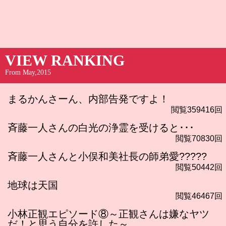
VIEW RANKING
From May,2015
まるかんさーん、内部告発ですよ！
閲覧359416回
斉藤一人さんの白光の浄霊を受けると･･･
閲覧70830回
斉藤一人さんと小俣和美社長の師弟愛?????
閲覧50442回
地球は天国
閲覧46467回
小林正観エピソード⑧～正観さんは嫌なヤツ
だ！と思う自分を許した～