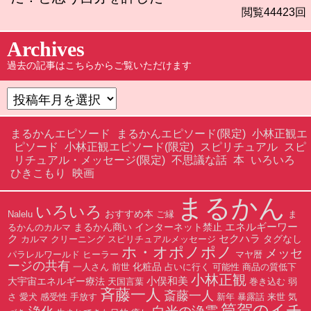
閲覧44423回
Archives
過去の記事はこちらからご覧いただけます
まるかんエピソード
まるかんエピソード(限定)
小林正観エ
ピソード
小林正観エピソード(限定)
スピリチュアル
スピ
リチュアル・メッセージ(限定)
不思議な話
本
いろいろ
ひきこもり
映画
まるかん
いろいろ
おすすめ本
Nalelu
ご縁
ま
エネルギーワー
まるかん商い
インターネット禁止
るかんのカルマ
ク
セクハラ
タグなし
カルマ
クリーニング
スピリチュアルメッセージ
ホ・オポノポノ
メッセ
パラレルワールド
ヒーラー
マヤ暦
ージの共有
化粧品
一人さん
前世
占いに行く
可能性
商品の質低下
小林正観
小俣和美
大宇宙エネルギー療法
天国言葉
巻き込む
弱
斉藤一人
斎藤一人
さ
愛犬
感受性
手放す
新年
暴露話
来世
気
筒賀のイチ