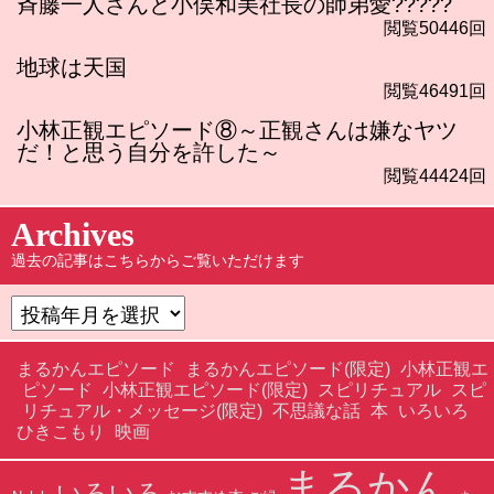
斉藤一人さんと小俣和美社長の師弟愛?????
閲覧50446回
地球は天国
閲覧46491回
小林正観エピソード⑧～正観さんは嫌なヤツ
だ！と思う自分を許した～
閲覧44424回
Archives
過去の記事はこちらからご覧いただけます
まるかんエピソード
まるかんエピソード(限定)
小林正観エ
ピソード
小林正観エピソード(限定)
スピリチュアル
スピ
リチュアル・メッセージ(限定)
不思議な話
本
いろいろ
ひきこもり
映画
まるかん
いろいろ