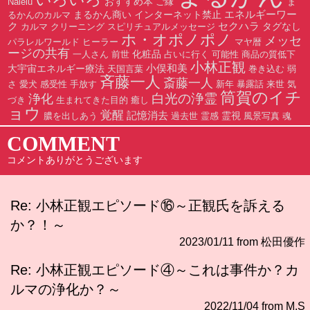
おすすめ本
Nalelu
ご縁
ま
エネルギーワー
まるかん商い
インターネット禁止
るかんのカルマ
ク
セクハラ
タグなし
カルマ
クリーニング
スピリチュアルメッセージ
ホ・オポノポノ
メッセ
パラレルワールド
ヒーラー
マヤ暦
ージの共有
化粧品
一人さん
前世
占いに行く
可能性
商品の質低下
小林正観
小俣和美
大宇宙エネルギー療法
天国言葉
巻き込む
弱
斉藤一人
斎藤一人
さ
愛犬
感受性
手放す
新年
暴露話
来世
気
筒賀のイチ
白光の浄霊
浄化
づき
生まれてきた目的
癒し
ョウ
覚醒
記憶消去
霊視
膿を出しあう
過去世
霊感
風景写真
魂
COMMENT
コメントありがとうございます
Re: 小林正観エピソード⑯～正観氏を訴える
か？！～
2023/01/11 from 松田優作
Re: 小林正観エピソード④～これは事件か？カ
ルマの浄化か？～
2022/11/04 from M.S