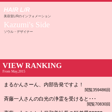
HAIR L/R
美容室L/Rのインフォメーション
Kazumi's Side
ソウル・デザイナー
VIEW RANKING
From May,2015
まるかんさーん、内部告発ですよ！
閲覧359486回
斉藤一人さんの白光の浄霊を受けると･･･
閲覧70830回