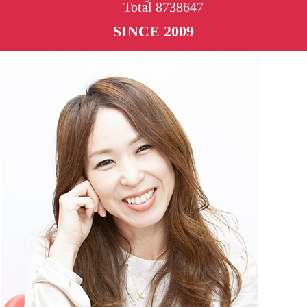
Total
8738647
SINCE 2009