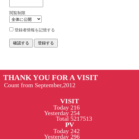
閲覧制限
登録者情報を記憶する
THANK YOU FOR A VISIT
Count from September,2012
VISIT
Today
216
Yesterday
254
Total
5217513
PV
Today
242
Yesterday
296