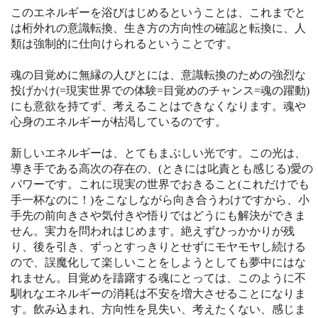
このエネルギーを浴びはじめるということは、これまでと
は桁外れの意識転換、生き方の方向性の確認と転換に、人
類は強制的に仕向けられるということです。
魂の目覚めに無縁の人びとには、意識転換のための強烈な
投げかけ(=現実世界での体験=目覚めのチャンス=魂の躍動)
にも意欲を持てず、考えることはできなくなります。魂や
心身のエネルギーが枯渇しているのです。
新しいエネルギーは、とてもまぶしい光です。この光は、
導き手である高次の存在の、(ときには叱責とも感じる)愛の
パワーです。これに現実の世界でおきること(これだけでも
手一杯なのに！)をこなしながら向き合うわけですから、小
手先の前向きさや気付きや悟りではどうにも解決ができま
せん。実力を問われはじめます。絶えずひっかかりが残
り、後を引き、ずっとすっきりとせずにモヤモヤし続ける
ので、誤魔化して楽しいことをしようとしても夢中にはな
れません。目覚めを躊躇する魂にとっては、このように不
馴れなエネルギーの消耗は不安を増大させることになりま
す。飲み込まれ、方向性を見失い、考えたくない、感じま