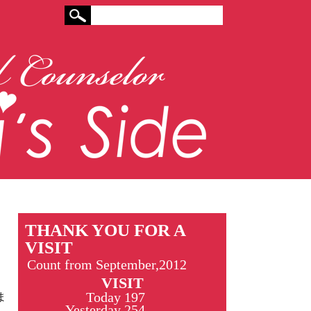
THANK YOU FOR A
VISIT
Count from September,2012
VISIT
Today
197
ま
Yesterday
254