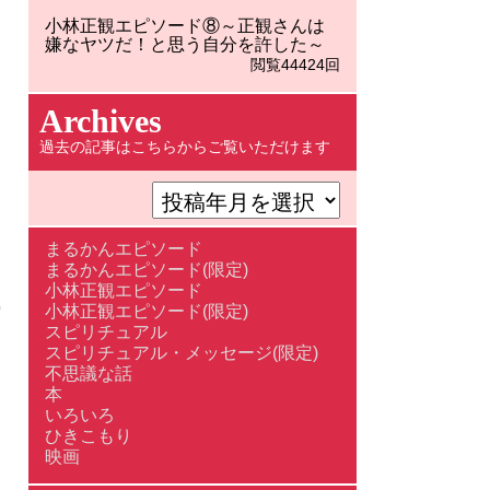
小林正観エピソード⑧～正観さんは
嫌なヤツだ！と思う自分を許した～
閲覧44424回
Archives
過去の記事はこちらからご覧いただけます
まるかんエピソード
まるかんエピソード(限定)
小林正観エピソード
)
小林正観エピソード(限定)
スピリチュアル
スピリチュアル・メッセージ(限定)
不思議な話
本
いろいろ
ひきこもり
映画