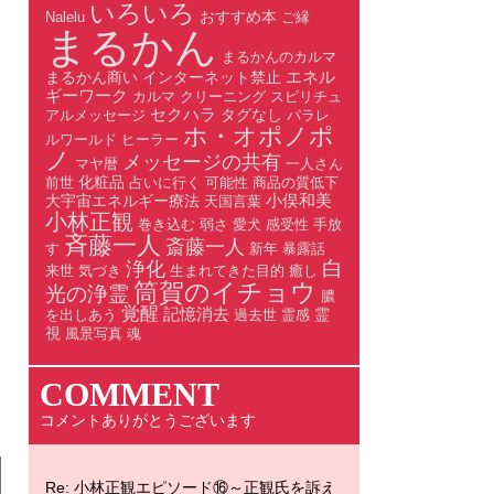
いろいろ
おすすめ本
Nalelu
ご縁
まるかん
まるかんのカルマ
エネル
まるかん商い
インターネット禁止
ギーワーク
カルマ
クリーニング
スピリチュ
セクハラ
タグなし
アルメッセージ
パラレ
ホ・オポノポ
ルワールド
ヒーラー
ノ
メッセージの共有
マヤ暦
一人さん
化粧品
前世
占いに行く
可能性
商品の質低下
小俣和美
大宇宙エネルギー療法
天国言葉
小林正観
巻き込む
弱さ
愛犬
感受性
手放
斉藤一人
斎藤一人
す
新年
暴露話
白
浄化
来世
気づき
生まれてきた目的
癒し
筒賀のイチョウ
光の浄霊
膿
覚醒
記憶消去
霊
を出しあう
過去世
霊感
視
風景写真
魂
COMMENT
コメントありがとうございます
Re: 小林正観エピソード⑯～正観氏を訴え