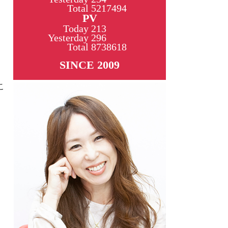
Total
5217494
PV
Today
213
Yesterday
296
Total
8738618
SINCE 2009
こ
、