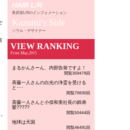
HAIR L/R
美容室L/Rのインフォメーション
Kazumi's Side
で
ソウル・デザイナー
直
VIEW RANKING
From May,2015
まるかんさーん、内部告発ですよ！
閲覧359479回
斉藤一人さんの白光の浄霊を受ける
と･･･
閲覧70830回
斉藤一人さんと小俣和美社長の師弟
愛?????
閲覧50444回
い
地球は天国
閲覧46491回