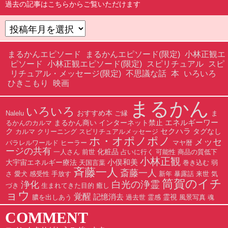
過去の記事はこちらからご覧いただけます
まるかんエピソード
まるかんエピソード(限定)
小林正観エ
ピソード
小林正観エピソード(限定)
スピリチュアル
スピ
リチュアル・メッセージ(限定)
不思議な話
本
いろいろ
ひきこもり
映画
まるかん
いろいろ
おすすめ本
Nalelu
ご縁
ま
エネルギーワー
まるかん商い
インターネット禁止
るかんのカルマ
ク
セクハラ
タグなし
カルマ
クリーニング
スピリチュアルメッセージ
ホ・オポノポノ
メッセ
パラレルワールド
ヒーラー
マヤ暦
ージの共有
化粧品
一人さん
前世
占いに行く
可能性
商品の質低下
小林正観
小俣和美
大宇宙エネルギー療法
天国言葉
巻き込む
弱
斉藤一人
斎藤一人
さ
愛犬
感受性
手放す
新年
暴露話
来世
気
筒賀のイチ
白光の浄霊
浄化
づき
生まれてきた目的
癒し
ョウ
覚醒
記憶消去
霊視
膿を出しあう
過去世
霊感
風景写真
魂
COMMENT