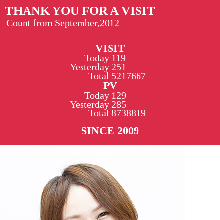
THANK YOU FOR A VISIT
Count from September,2012
VISIT
Today
119
Yesterday
251
Total
5217667
PV
Today
129
Yesterday
285
Total
8738819
SINCE 2009