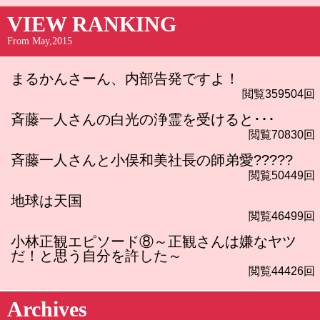
VIEW RANKING
From May,2015
まるかんさーん、内部告発ですよ！
閲覧359504回
斉藤一人さんの白光の浄霊を受けると･･･
閲覧70830回
斉藤一人さんと小俣和美社長の師弟愛?????
閲覧50449回
地球は天国
閲覧46499回
小林正観エピソード⑧～正観さんは嫌なヤツ
だ！と思う自分を許した～
閲覧44426回
Archives