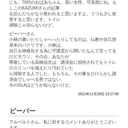
にも。70代のおばあちゃん、若い女性、可哀想にね。も
しこのKAZUMIさんの記事
を読んだらかなり救われると思いますよ。うつも少し改
善すると思います。トイレ
掃除じゃ治らないけど。
ビーバーさん
小林の書いたりしゃべったりしてるのは、仏教や自己啓
発本のパクリです。小林は、
自己を神格化する為に守護霊から聞いたなんて言ってる
けど大ウソ。その点、あなたが
尊敬している高橋信次は、講演会に招待されてもトイレ
のスリッパを揃えたり汚れていた
ら掃除する人でした。もちろん、その事をひけらかし講
演会でしゃべる男ではない。
今のGLAはどうか知らないけど。
2011年11月19日 13:17:00
ピーパー
アルベルトさん、私に対するコメントありがとうござい
ます。