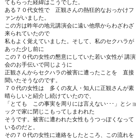
てもらった経緯はこうでした。
ある７０代女性で 正観さんの熱狂的なおっかけフ
ァンがいました。
この方は昨年の地元講演会に遠い他県からわざわざ
来られていたので
私もよく覚えていました。そして、私のセクハラが
あった少し前に
この７０代の女性の懇意にしていた若い女性が 講演
会のお手伝いで同じように
正観さんからセクハラの被害に遭ったことを 直接
聞いたそうなのです。
７０代の女性は 多くの友人・知人に正観さんが素
晴らしいと紹介し続けていたので、
「とても この事実を周りには言えない･･･」とショ
ックで家に閉じこもってしまわれた
そうです。被害に遭われた女性もうつっぽくなって
いるのだと。
その７０代の女性に連絡をしたところ、この流れを