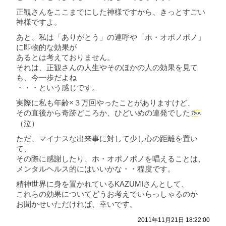
正観さんをここまでにした神様ですから、きっとすごい
神様ですよ。
あと、私は「ありがとう」の連呼や「ホ・オポノポノ」
に即物的な効果が
あるとは考えておりません。
それは、正観さんの人生やそのほかの人の効果を見て
も、今一歩だよね
・・・という感じです。
実際に私も年齢×３万回やったことがありますけど、
その直後から奇跡どころか、ひどいめの連発でした
（泣）
ただ、マイナスな出来事に対して少し心の距離を置い
て、
その際に感謝したり、ホ・オポノポノを唱えることは、
メンタルヘルス的にはいいかな・・程度です。
精神世界に身を置かれているKAZUMIさんとして、
これらの効果についてどうお考えでいらっしゃるのか
お聞かせいただければ、幸いです。
2011年11月21日 18:22:00