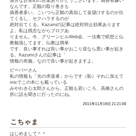
過分なお誉めの言葉ありがとうございます。偽善者嫌い
なんです。正観の取り巻きも
偽善者多い。こいつら正観の真似して金儲けするのが出
てくるし、セクハラするのが
絶対出てくる。Kazumiの記事は絶対抑止効果あります
よ。私は残念ながらブログあ
りません。今、グリーンヒルWeb会、一法庵で瞑想と仏
教勉強してます。仏教は簡単
です、良い事すれば良い事がおこり逆なら悪い事が起き
る。Kazumiさんの記事は「
情報の布施」なので良い事が起きますよ。
ビーバーさん
私の情報も「光の求道者」からです（恥）それに加えて
mixでこの本にも載っている
みやわき心太郎さんから。正観も若いころ、高橋さんの
所に話を聞きに行ったのにね。
2011年11月19日 21:21:00
こちゃま
はじめまして＾＾