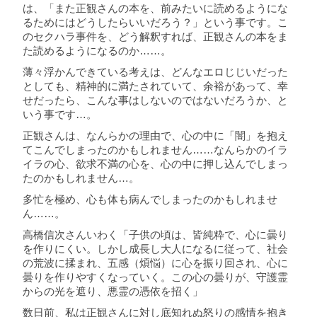
は、「また正観さんの本を、前みたいに読めるようにな
るためにはどうしたらいいだろう？」という事です。こ
のセクハラ事件を、どう解釈すれば、正観さんの本をま
た読めるようになるのか……。
薄々浮かんできている考えは、どんなエロじじいだった
としても、精神的に満たされていて、余裕があって、幸
せだったら、こんな事はしないのではないだろうか、と
いう事です…。
正観さんは、なんらかの理由で、心の中に「闇」を抱え
てこんでしまったのかもしれません……なんらかのイラ
イラの心、欲求不満の心を、心の中に押し込んでしまっ
たのかもしれません…。
多忙を極め、心も体も病んでしまったのかもしれませ
ん……。
高橋信次さんいわく「子供の頃は、皆純粋で、心に曇り
を作りにくい。しかし成長し大人になるに従って、社会
の荒波に揉まれ、五感（煩悩）に心を振り回され、心に
曇りを作りやすくなっていく。この心の曇りが、守護霊
からの光を遮り、悪霊の憑依を招く」
数日前、私は正観さんに対し底知れぬ怒りの感情を抱き