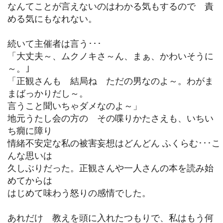
なんてことが言えないのはわかる気もするので 責
める気にもなれない。
続いて主催者は言う･･･
「大丈夫～、ムクノキさ～ん、まぁ、かわいそうに
～。｣
「正観さんも 結局ね ただの男なのよ～。わがま
まばっかりだし～。
言うこと聞いちゃダメなのよ～」
地元うたし会の方の その喋りかたさえも、いちい
ち癇に障り
情緒不安定な私の被害妄想はどんどん ふくらむ･･･こ
んな思いは
久しぶりだった。正観さんや一人さんの本を読み始
めてからは
はじめて味わう怒りの感情でした。
あれだけ 教えを頭に入れたつもりで、私はもう何