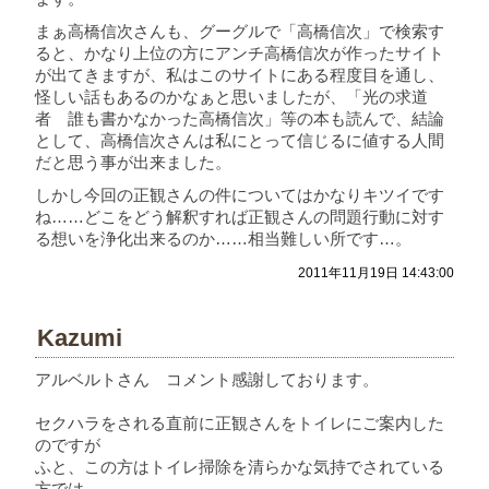
まぁ高橋信次さんも、グーグルで「高橋信次」で検索す
ると、かなり上位の方にアンチ高橋信次が作ったサイト
が出てきますが、私はこのサイトにある程度目を通し、
怪しい話もあるのかなぁと思いましたが、「光の求道
者 誰も書かなかった高橋信次」等の本も読んで、結論
として、高橋信次さんは私にとって信じるに値する人間
だと思う事が出来ました。
しかし今回の正観さんの件についてはかなりキツイです
ね……どこをどう解釈すれば正観さんの問題行動に対す
る想いを浄化出来るのか……相当難しい所です…。
2011年11月19日 14:43:00
Kazumi
アルベルトさん コメント感謝しております。
セクハラをされる直前に正観さんをトイレにご案内した
のですが
ふと、この方はトイレ掃除を清らかな気持でされている
方では